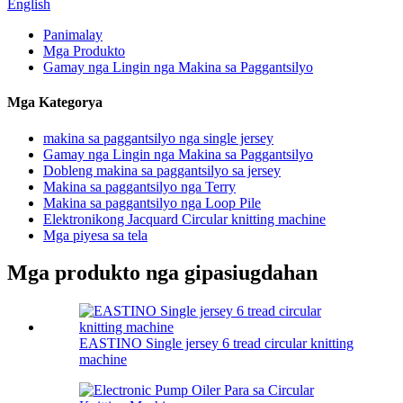
English
Panimalay
Mga Produkto
Gamay nga Lingin nga Makina sa Paggantsilyo
Mga Kategorya
makina sa paggantsilyo nga single jersey
Gamay nga Lingin nga Makina sa Paggantsilyo
Dobleng makina sa paggantsilyo sa jersey
Makina sa paggantsilyo nga Terry
Makina sa paggantsilyo nga Loop Pile
Elektronikong Jacquard Circular knitting machine
Mga piyesa sa tela
Mga produkto nga gipasiugdahan
EASTINO Single jersey 6 tread circular knitting
machine