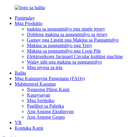
Panimalay
Mga Produkto
makina sa paggantsilyo nga single jersey
Dobleng makina sa paggantsilyo sa jersey
Gamay nga Lingin nga Makina sa Paggantsilyo
Makina sa paggantsilyo nga Terry
Makina sa paggantsilyo nga Loop Pile
Elektronikong Jacquard Circular knitting machine
Walay tahi nga makina sa paggantsilyo
Mga piyesa sa tela
Balita
Mga Kanunayng Pangutana (FAQs)
Mahitungod Kanamo
Nganong Pilion Kami
Kasaysayan
Mga Sertipiko
Paglibot sa Pabrika
Ang Among Eksibisyon
Ang Among Grupo
VR
Kontaka Kami