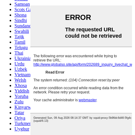
Samoan
Scots Gaelic
Shona
Sindhi
Sundanese
Swahili
Tajik
Tamil
Telugu
Thai
Ukrainian
Urdu
Uzbek
Vietnamese
Welsh
Xhosa
Yiddish
Yoruba
Zulu
Kinyarwanda
Tatar
Oriya
Turkmen
Uyghur