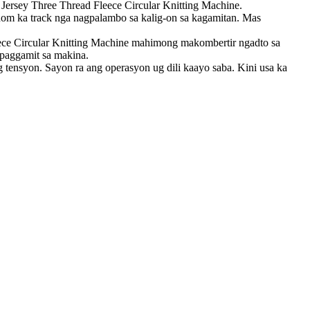
e Jersey Three Thread Fleece Circular Knitting Machine.
nom ka track nga nagpalambo sa kalig-on sa kagamitan. Mas
leece Circular Knitting Machine mahimong makombertir ngadto sa
g paggamit sa makina.
tensyon. Sayon ra ang operasyon ug dili kaayo saba. Kini usa ka