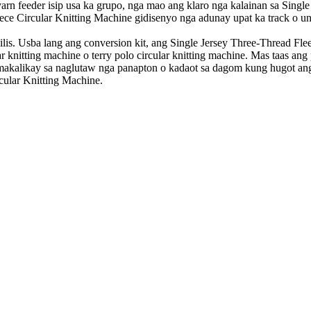
yarn feeder isip usa ka grupo, nga mao ang klaro nga kalainan sa Singl
ce Circular Knitting Machine gidisenyo nga adunay upat ka track o u
ilis. Usba lang ang conversion kit, ang Single Jersey Three-Thread F
lar knitting machine o terry polo circular knitting machine. Mas taas an
akalikay sa naglutaw nga panapton o kadaot sa dagom kung hugot ang 
cular Knitting Machine.