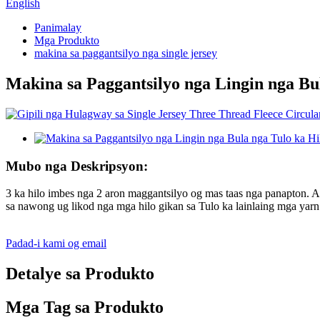
English
Panimalay
Mga Produkto
makina sa paggantsilyo nga single jersey
Makina sa Paggantsilyo nga Lingin nga Bul
Mubo nga Deskripsyon:
3 ka hilo imbes nga 2 aron maggantsilyo og mas taas nga panapton. A
sa nawong ug likod nga mga hilo gikan sa Tulo ka lainlaing mga yarn 
Padad-i kami og email
Detalye sa Produkto
Mga Tag sa Produkto