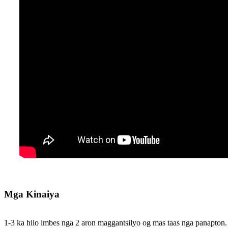
Mga Kinaiya
1-3 ka hilo imbes nga 2 aron maggantsilyo og mas taas nga panapton.