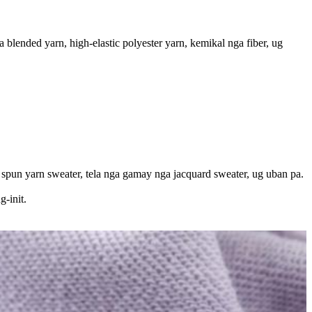
blended yarn, high-elastic polyester yarn, kemikal nga fiber, ug
e, spun yarn sweater, tela nga gamay nga jacquard sweater, ug uban pa.
g-init.