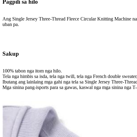
Pagpili sa hilo
Ang Single Jersey Three-Thread Fleece Circular Knitting Machine nagga
uban pa.
Sakup
100% tabon nga itom nga hilo.
Tela nga himbis sa isda, tela nga twill, tela nga French double sweate
Ibutang ang lainlaing mga gahi nga tela sa Single Jersey Three-Threa
Mga sinina pang-isports para sa gawas, kaswal nga mga sinina nga T-sh