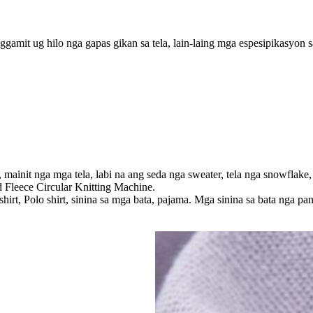
mit ug hilo nga gapas gikan sa tela, lain-laing mga espesipikasyon sa 
r, mainit nga mga tela, labi na ang seda nga sweater, tela nga snowflak
d Fleece Circular Knitting Machine.
irt, Polo shirt, sinina sa mga bata, pajama. Mga sinina sa bata nga pan