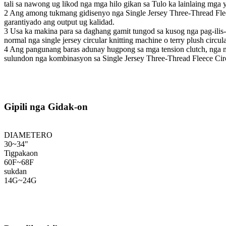
tali sa nawong ug likod nga mga hilo gikan sa Tulo ka lainlaing mga 
2 Ang among tukmang gidisenyo nga Single Jersey Three-Thread Flee
garantiyado ang output ug kalidad.
3 Usa ka makina para sa daghang gamit tungod sa kusog nga pag-ilis-
normal nga single jersey circular knitting machine o terry plush circu
4 Ang pangunang baras adunay hugpong sa mga tension clutch, nga m
sulundon nga kombinasyon sa Single Jersey Three-Thread Fleece Cir
Gipili nga Gidak-on
DIAMETERO
30~34"
Tigpakaon
60F~68F
sukdan
14G~24G