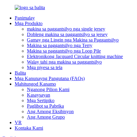
Panimalay
Mga Produkto
makina sa paggantsilyo nga single jersey
Dobleng makina sa paggantsilyo sa jersey
Gamay nga Lingin nga Makina sa Paggantsilyo
Makina sa paggantsilyo nga Terry
Makina sa paggantsilyo nga Loop Pile
Elektronikong Jacquard Circular knitting machine
Walay tahi nga makina sa paggantsilyo
Mga piyesa sa tela
Balita
Mga Kanunayng Pangutana (FAQs)
Mahitungod Kanamo
Nganong Pilion Kami
Kasaysayan
Mga Sertipiko
Paglibot sa Pabrika
Ang Among Eksibisyon
Ang Among Grupo
VR
Kontaka Kami